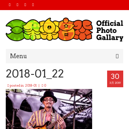
Menu
2018-01_22
Home
30
2019
3月 2019
posted in:
2018-01
|
0
2018
2017
2016