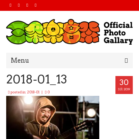
Menu
2018-01_13
Home
30
2019
3月 2019
posted in:
2018-01
|
0
2018
2017
2016