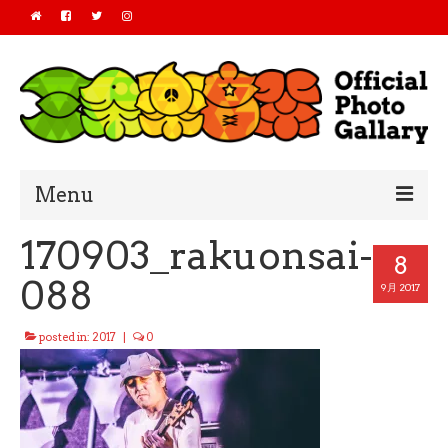
Menu
170903_rakuonsai-
Home
8
088
2019
9月 2017
2018
posted in:
2017
|
0
2017
2016