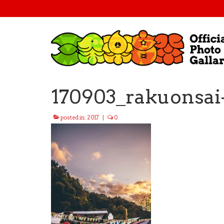
170903_rakuonsai
posted in:
2017
|
0