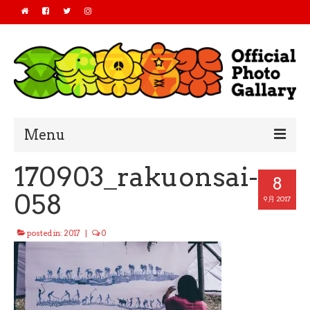
Menu
170903_rakuonsai-
Home
8
058
2019
9月 2017
2018
posted in:
2017
|
0
2017
2016