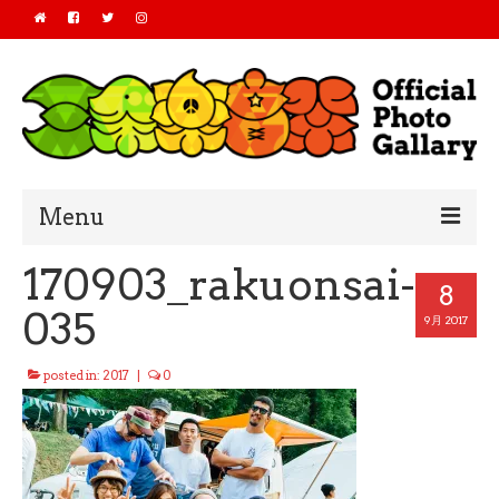
Menu
170903_rakuonsai-
Home
8
035
2019
9月 2017
2018
posted in:
2017
|
0
2017
2016