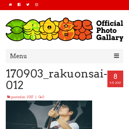
Menu
170903_rakuonsai-
Home
8
012
2019
9月 2017
2018
posted in:
2017
|
0
2017
2016