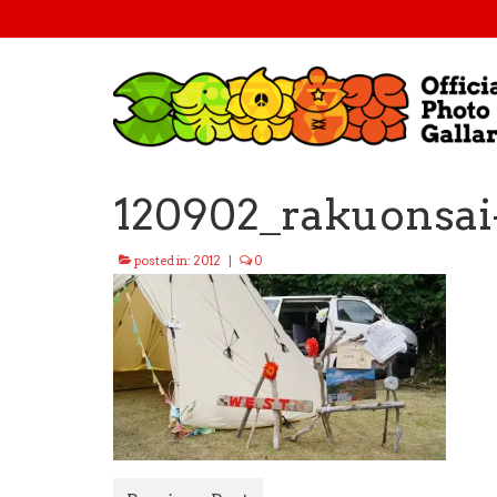
120902_rakuonsai
posted in:
2012
|
0