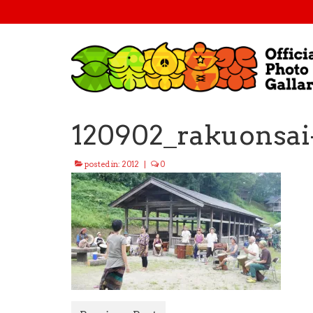
120902_rakuonsai
posted in:
2012
|
0