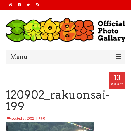
Menu
Home
13
2019
8月 2017
120902_rakuonsai-
2018
199
2017
posted in:
2012
|
0
2016