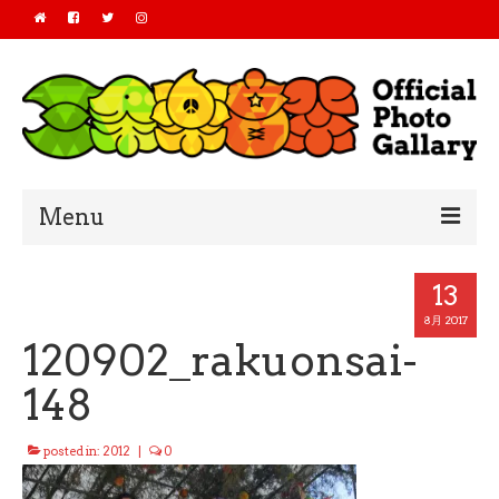
Menu
Home
13
2019
8月 2017
120902_rakuonsai-
2018
148
2017
posted in:
2012
|
0
2016