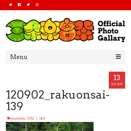
Menu
Home
13
2019
8月 2017
120902_rakuonsai-
2018
139
2017
posted in:
2012
|
0
2016