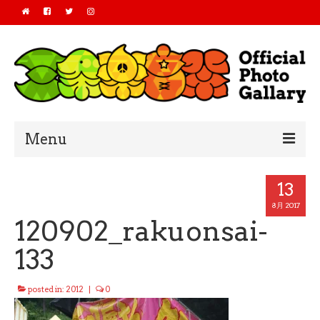
Menu
Home
13
2019
8月 2017
120902_rakuonsai-
2018
133
2017
posted in:
2012
|
0
2016