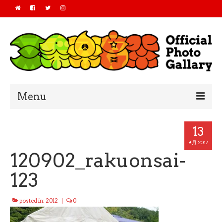
Menu
Home
13
2019
8月 2017
120902_rakuonsai-
2018
123
2017
posted in:
2012
|
0
2016