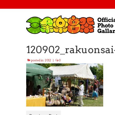
120902_rakuonsai-
posted in:
2012
|
0