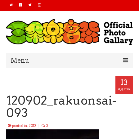
Menu
Home
13
2019
8月 2017
120902_rakuonsai-
2018
093
2017
posted in:
2012
|
0
2016