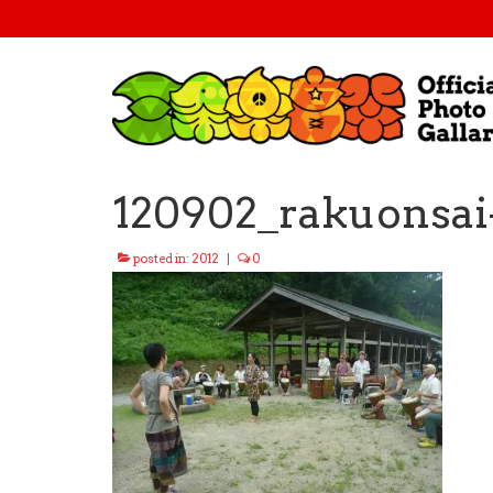
120902_rakuonsai
posted in:
2012
|
0