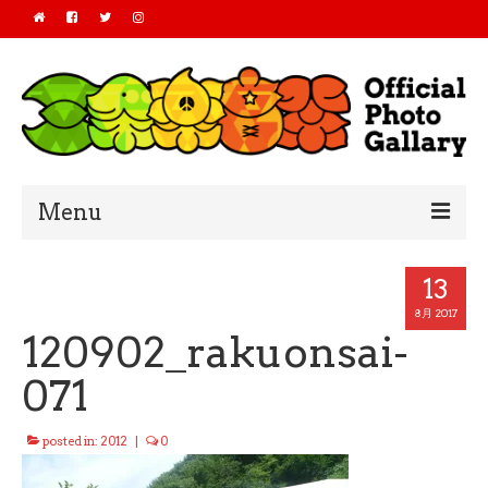
Menu
Home
13
2019
8月 2017
120902_rakuonsai-
2018
071
2017
posted in:
2012
|
0
2016