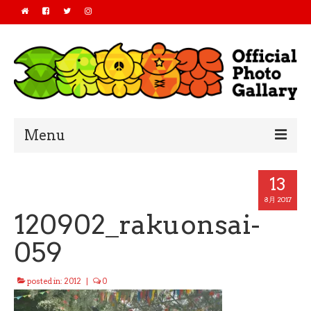
Menu
Home
13
2019
8月 2017
120902_rakuonsai-
2018
059
2017
posted in:
2012
|
0
2016