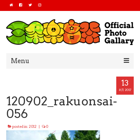
Menu
Home
13
2019
8月 2017
120902_rakuonsai-
2018
056
2017
posted in:
2012
|
0
2016