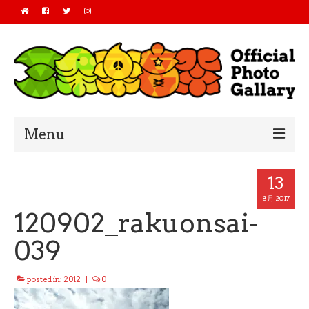
Menu
Home
13
2019
8月 2017
120902_rakuonsai-
2018
039
2017
posted in:
2012
|
0
2016