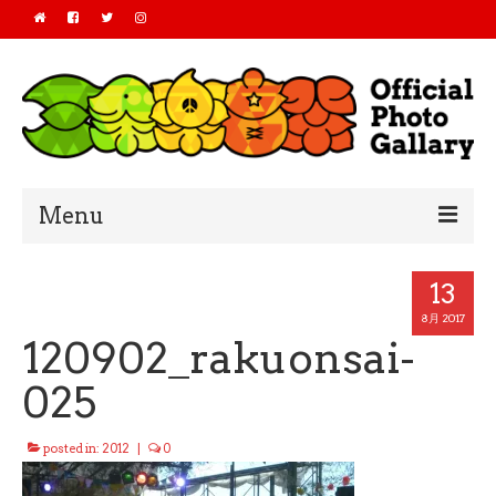
Menu
Home
13
2019
8月 2017
120902_rakuonsai-
2018
025
2017
posted in:
2012
|
0
2016