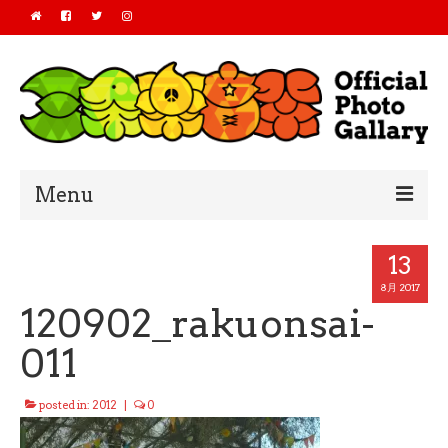
Menu
Home
13
2019
8月 2017
120902_rakuonsai-
2018
011
2017
posted in:
2012
|
0
2016