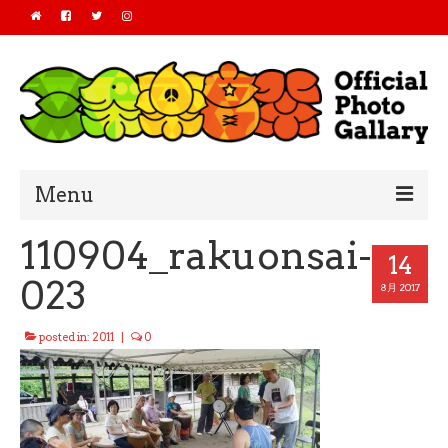
Menu
110904_rakuonsai-
Home
14
023
2019
8月 2017
2018
posted in:
2011
|
0
2017
2016