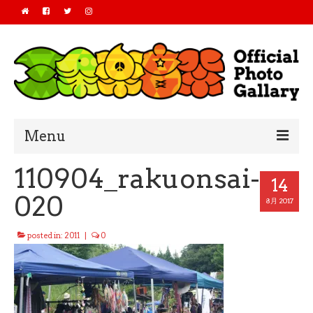
Menu
110904_rakuonsai-
Home
14
020
2019
8月 2017
2018
posted in:
2011
|
0
2017
2016