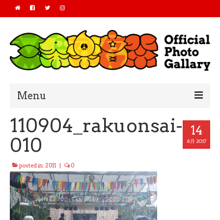
Menu
110904_rakuonsai-
Home
14
010
2019
8月 2017
2018
posted in:
2011
|
0
2017
2016