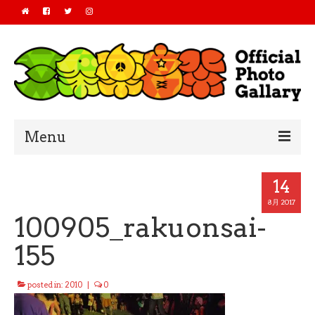
Menu
Home
14
2019
8月 2017
100905_rakuonsai-
2018
155
2017
posted in:
2010
|
0
2016