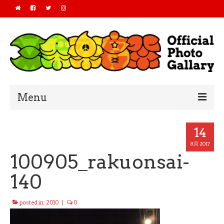
Menu
Home
14
2019
8月 2017
100905_rakuonsai-
2018
140
2017
posted in:
2010
|
0
2016