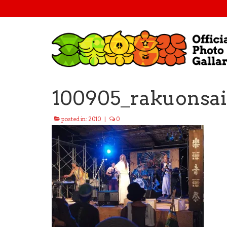
100905_rakuonsai
posted in:
2010
|
0