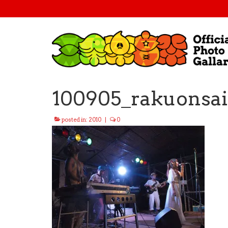
100905_rakuonsai
posted in:
2010
|
0