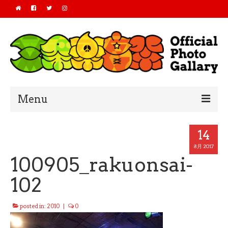
Menu
Home
14
2019
8月 2017
100905_rakuonsai-
2018
102
2017
posted in:
2010
|
0
2016