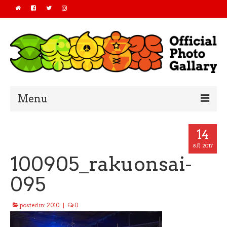
Menu
Home
14
2019
8月 2017
100905_rakuonsai-
2018
095
2017
posted in:
2010
|
0
2016