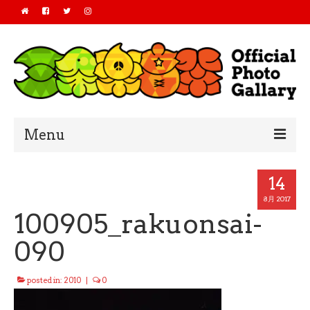
Menu
Home
14
2019
8月 2017
100905_rakuonsai-
2018
090
2017
posted in:
2010
|
0
2016