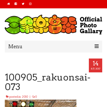
Menu
Home
14
2019
8月 2017
100905_rakuonsai-
2018
073
2017
posted in:
2010
|
0
2016