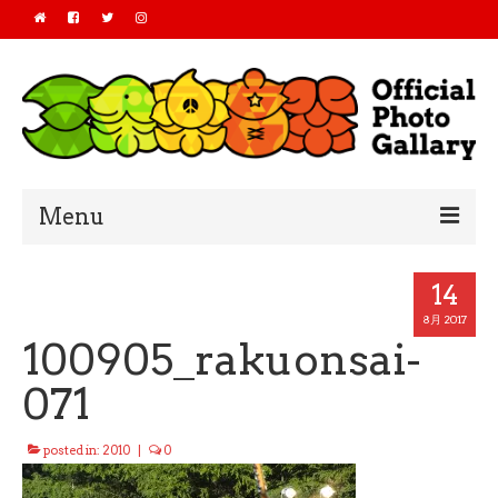
Menu
Home
14
2019
8月 2017
100905_rakuonsai-
2018
071
2017
posted in:
2010
|
0
2016