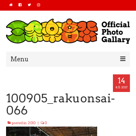
Menu
Home
14
2019
8月 2017
100905_rakuonsai-
2018
066
2017
posted in:
2010
|
0
2016