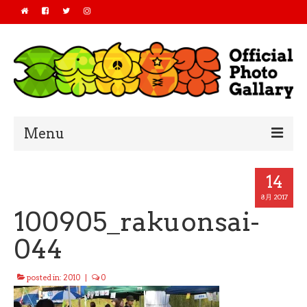
Menu
Home
14
2019
8月 2017
100905_rakuonsai-
2018
044
2017
posted in:
2010
|
0
2016