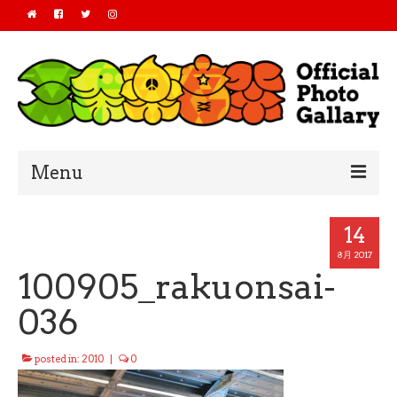
Menu
Home
14
2019
8月 2017
100905_rakuonsai-
2018
036
2017
posted in:
2010
|
0
2016