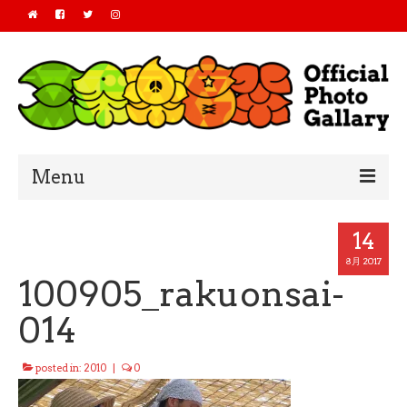
Menu
Home
14
2019
8月 2017
100905_rakuonsai-
2018
014
2017
posted in:
2010
|
0
2016