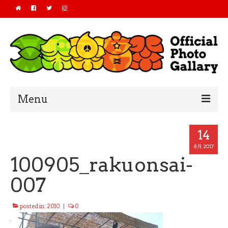
Menu
Home
14
2019
8月 2017
100905_rakuonsai-
2018
007
2017
posted in:
2010
|
0
2016