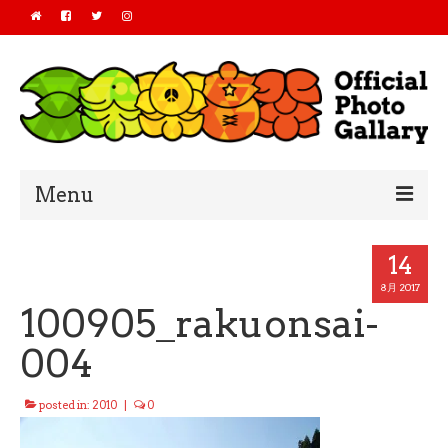
Menu
Home
14
2019
8月 2017
100905_rakuonsai-
2018
004
2017
posted in:
2010
|
0
2016