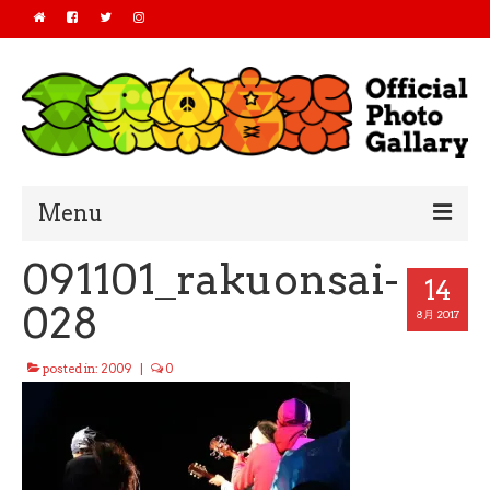
Menu
091101_rakuonsai-
Home
14
028
2019
8月 2017
2018
posted in:
2009
|
0
2017
2016