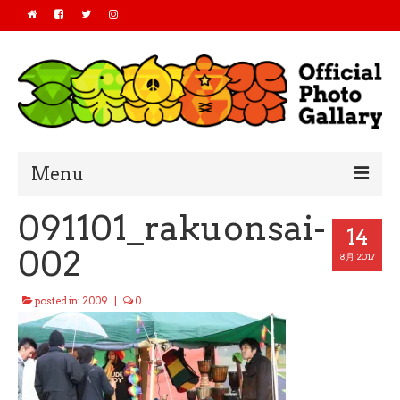
Menu
091101_rakuonsai-
Home
14
002
2019
8月 2017
2018
posted in:
2009
|
0
2017
2016