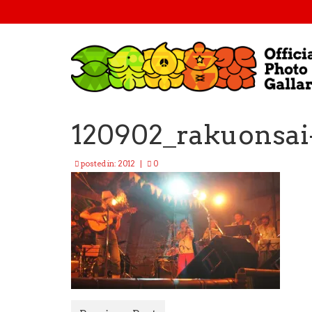
120902_rakuonsai
posted in:
2012
|
0