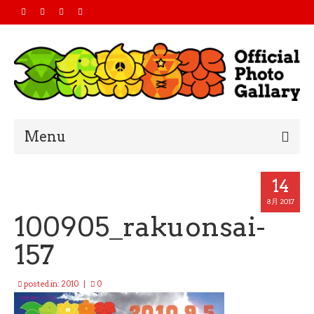
Menu
Home
14
2019
8月 2017
100905_rakuonsai-
2018
157
2017
posted in:
2010
|
0
2016