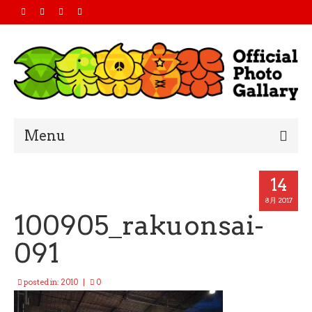
Menu
Home
14
2019
8月 2017
100905_rakuonsai-
2018
091
2017
posted in:
2010
|
0
2016