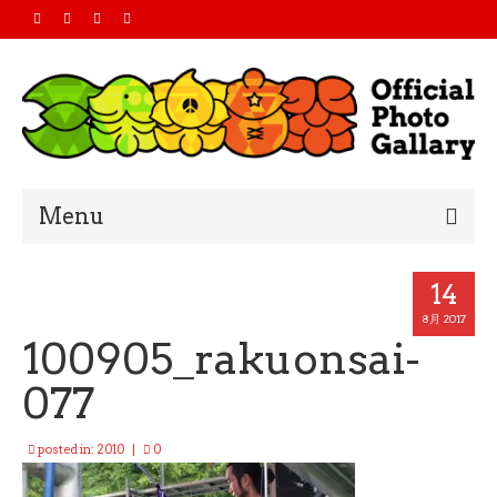
Menu
Home
14
2019
8月 2017
100905_rakuonsai-
2018
077
2017
posted in:
2010
|
0
2016