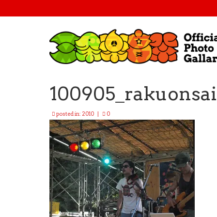
100905_rakuonsai
posted in:
2010
|
0