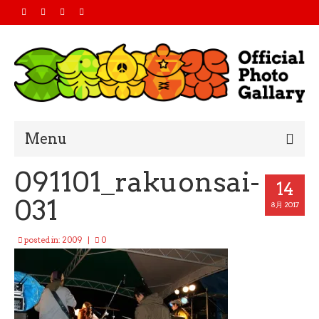
Menu
091101_rakuonsai-
Home
14
031
2019
8月 2017
2018
posted in:
2009
|
0
2017
2016