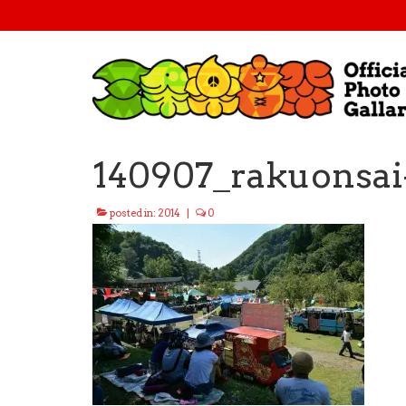
140907_rakuonsai
posted in:
2014
|
0